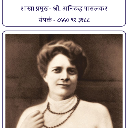
शाखा प्रमुख- श्री. अनिरूद्ध पासलकर
संपर्क - ८५५० ९२ ३१८८