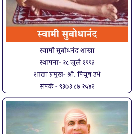
स्वामी सुबोधनंद शाखा
स्थापना- २८ जुलै १९९३
शाखा प्रमुख- श्री. पियुष उभे
संपर्क - ९३७३ ८७ २५४२