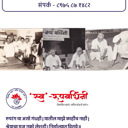
संपर्क - ८९७५ ८७ १४८२
रुपरंग वा असो गंधही | यातील माझे काहीच नाही |
श्रेयाचा मज नको लेशही | निर्माल्यात विरावे ||