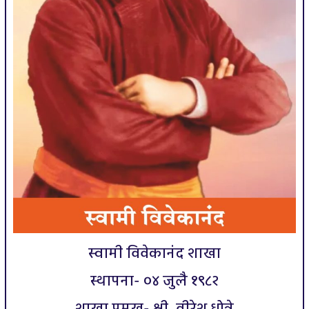
स्वामी विवेकानंद शाखा
स्थापना- ०४ जुलै १९८२
शाखा प्रमुख- श्री. वीरेश धोत्रे