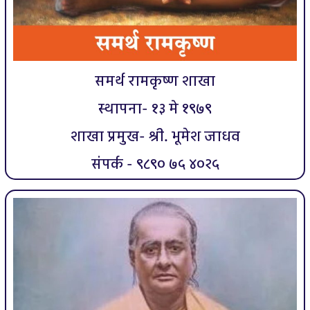
समर्थ रामकृष्ण शाखा
स्थापना- १३ मे १९७९
शाखा प्रमुख- श्री. भूमेश जाधव
संपर्क - ९८९० ७५ ४०२५