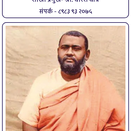
संपर्क - ८९८३ ९३ २०७५