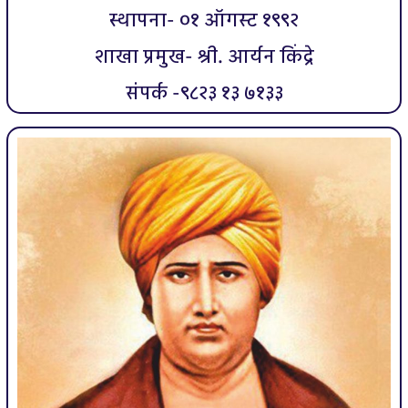
स्थापना- ०१ ऑगस्ट १९९२
शाखा प्रमुख- श्री. आर्यन किंद्रे
संपर्क -९८२३ १३ ७१३३