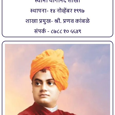
स्वामी योगानंद शाखा
स्थापना- १४ नोव्हेंबर १९९७
शाखा प्रमुख- श्री. प्रणव कांबळे
संपर्क - ८७८८ १० ५५४९