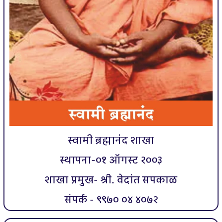
स्वामी ब्रह्मानंद शाखा
स्थापना-०१ ऑगस्ट २००३
शाखा प्रमुख- श्री. वेदांत सपकाळ
संपर्क - ९९७० ०४ ४०७२